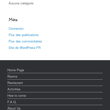
Aucune catégorie
Méta
Connexion
Flux des publications
Flux des commentaires
Site de WordPress-FR
Home Page
Rooms
Restaurant
Activities
How to come
F.A.Q.
About Us